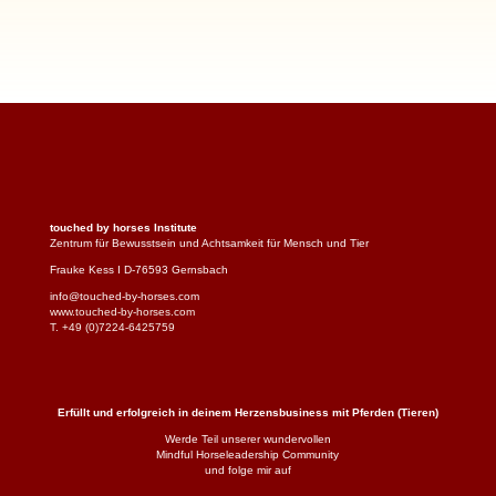
touched by horses Institute
Zentrum für Bewusstsein und Achtsamkeit für Mensch und Tier
Frauke Kess I D-76593 Gernsbach
info@touched-by-horses.com
www.touched-by-horses.com
T. +49 (0)7224-6425759
Erfüllt und erfolgreich in deinem Herzensbusiness mit Pferden (Tieren)
Werde Teil unserer wundervollen
Mindful Horseleadership Community
und folge mir auf