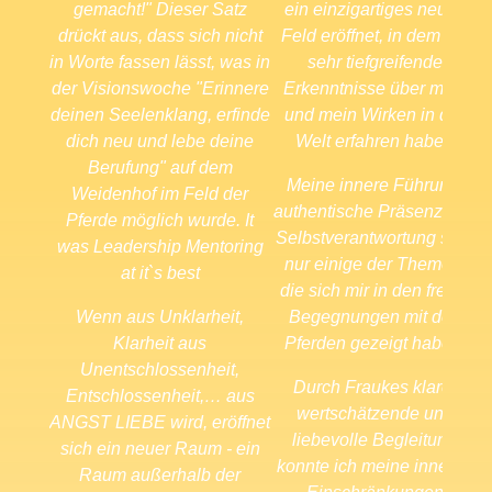
gemacht!"
Dieser Satz
ein einzigartiges neues
drückt aus, dass sich nicht
Feld eröffnet, in dem ich
in Worte fassen lässt, was in
sehr tiefgreifende
W
der Visionswoche "Erinnere
Erkenntnisse über mich
deinen Seelenklang, erfinde
und mein Wirken in der
dich neu und lebe deine
Welt erfahren habe."
Berufung" auf dem
w
Meine innere Führung,
Weidenhof im Feld der
authentische Präsenz und
Pferde möglich wurde. It
Selbstverantwortung sind
was Leadership Mentoring
nur einige der Themen,
at it`s best
die sich mir in den freien
Wenn aus Unklarheit,
Begegnungen mit den
Klarheit aus
Pferden gezeigt haben.
Unentschlossenheit,
Durch Fraukes klare,
Entschlossenheit,… aus
wertschätzende und
ANGST LIEBE wird, eröffnet
liebevolle Begleitung
sich ein neuer Raum - ein
konnte ich meine inneren
Raum außerhalb der