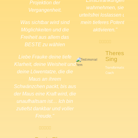
Einschränkungen
Projektion der
wahrnehmen, sie
Vergangenheit.
urteilsfrei loslassen und
Was sichtbar wird sind
mein tieferes Potential
Möglichkeiten und die
aktivieren."
Freiheit aus allem das





BESTE zu wählen
Theresa
Liebe Frauke deine tiefe
Sing
Klarheit, deine Weisheit und
Transformations
deine Löwentatze, die die
Coach
z
Maus an ihrem
Schwänzchen packt, bis aus
U
der Maus eine Kraft wird, die
unaufhaltsam ist… Ich bin
zutiefst dankbar und voller
Freude."
d




