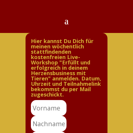
Hier kannst Du Dich für
meinen wöchentlich
stattfindenden
kostenfreien Live-
Workshop "Erfüllt und
erfolgreich in deinem
Herzensbusiness mit
Tieren" anmelden. Datum,
Uhrzeit und Teilnahmelink
bekommst du per Mail
zugeschickt.