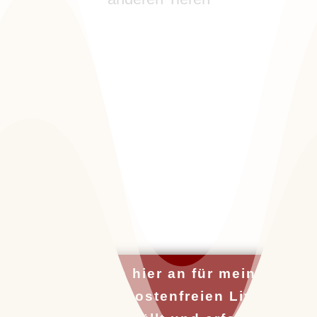
Du bist Pädagog*in, Therapeut*in,
Coach oder spirituelle Begleiter*in und
möchtest Tiere ganzheitlich in deinen
Beruf integrieren? Oder dein bereits
bestehendes Herzensbusiness noch
authentischer, erfüllter und finanziell
erfolgreicher leben?
Ich begleite dich dabei!
Melde dich hier an für meinen
nächsten kostenfreien Live-