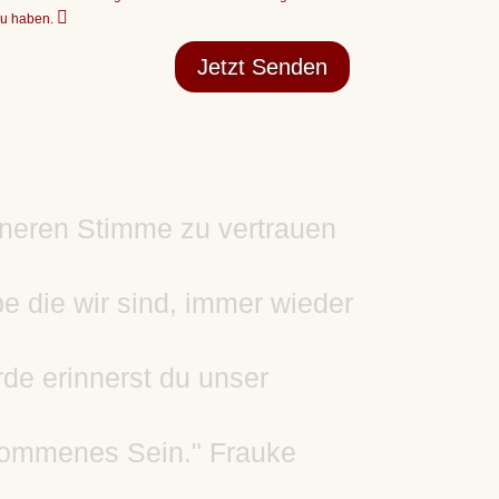
zu haben.
Jetzt Senden
nneren Stimme zu vertrauen
e die wir sind, immer wieder
de erinnerst du unser
kommenes Sein." Frauke