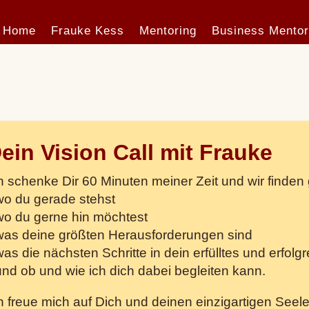
Home
Frauke Kess
Mentoring
Business Mentor
ein Vision Call mit Frauke
h schenke Dir 60 Minuten meiner Zeit und wir find
wo du gerade stehst
wo du gerne hin möchtest
was deine größten Herausforderungen sind
was die nächsten Schritte in dein erfülltes und erfol
und ob und wie ich dich dabei begleiten kann.
h freue mich auf Dich und deinen einzigartigen Seel