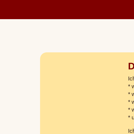
D
Ic
* 
* 
* 
* 
* 
Ic