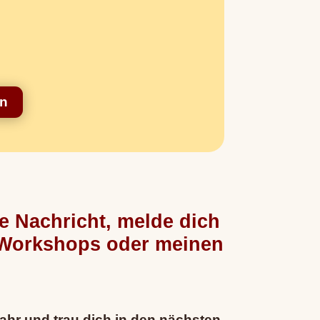
in
ne Nachricht, melde dich
 Workshops oder meinen
hr und trau dich in den nächsten