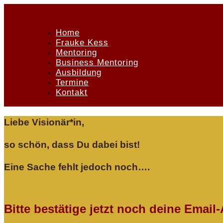
Home
Frauke Kess
Mentoring
Business Mentoring
Ausbildung
Termine
Kontakt
Liebe Visionär*in,
so schön, dass Du dabei bist!
Eine Sache fehlt jedoch noch….
Bitte bestätige jetzt noch deine Email