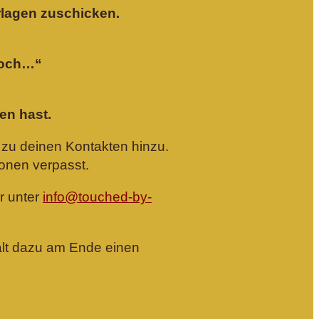
erlagen zuschicken.
 noch…“
ben hast.
 zu deinen Kontakten hinzu.
ionen verpasst.
ir unter
info@touched-by-
hält dazu am Ende einen