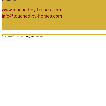
www.touched-by-horses.com
info@touched-by-horses.com
Cookie-Zustimmung verwalten