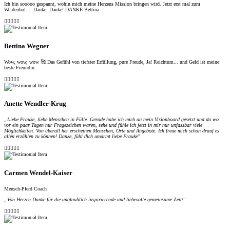
Ich bin sooooo gespannt, wohin mich meine Herzens Mission bringen wird. Jetzt erst mal zum
Weidenhof.... Danke. Danke! DANKE Bettina





Bettina Wegner
Wow, wow, wow 🥰 Das Gefühl von tiefster Erfüllung, pure Freude, Ja! Reichtum... und Geld ist meine
beste Freundin.





Anette Wendler-Krug
„Liebe Frauke, liebe Menschen in Fülle. Gerade habe ich mich an mein Visionboard gesetzt und da wo
vor ein paar Tagen nur Fragezeichen waren, sehe und fühle ich jetzt in mir nur unfassbar viele
Möglichkeiten. Von überall her erscheinen Menschen, Orte und Angebote. Ich freue mich schon drauf es
allen erzählen zu können! Danke, fühl dich umarmt liebe Frauke"





Carmen Wendel-Kaiser
Mensch-Pferd Coach
„Von Herzen Danke für die unglaublich inspirierende und liebevolle gemeinsame Zeit!"




