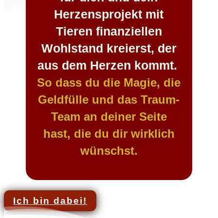
Herzensprojekt mit
Tieren finanziellen
Wohlstand kreierst, der
aus dem Herzen kommt.
So dass du
die Magie, die
Geldfülle und
das Traum-
Team
an deiner Seite
hast, die du dir wirklich
wünschst.
Ich bin dabei!