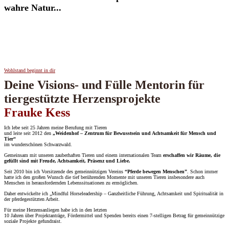
wahre Natur...
Wohlstand beginnt in dir
Deine Visions- und Fülle Mentorin für
tiergestützte Herzensprojekte
Frauke Kess
Ich lebe seit 25 Jahren meine Berufung mit Tieren
und leite seit 2012 den
„Weidenhof – Zentrum für Bewusstsein und Achtsamkeit für Mensch und
Tier“
im wunderschönen Schwarzwald.
Gemeinsam mit unseren zauberhaften Tieren und einem internationalen Team
erschaffen wir Räume, die
gefüllt sind mit Freude, Achtsamkeit, Präsenz und Liebe
.
Seit 2010 bin ich Vorsitzende des gemeinnützigen Vereins
“Pferde bewegen Menschen”
. Schon immer
hatte ich den großen Wunsch die tief berührenden Momente mit unseren Tieren insbesondere auch
Menschen in herausfordernden Lebenssituationen zu ermöglichen.
Daher entwickelte ich „Mindful Horseleadership – Ganzheitliche Führung, Achtsamkeit und Spiritualität in
der pferdegestützten Arbeit.
Für meine Herzensanliegen habe ich in den letzten
10 Jahren über Projektanträge, Fördermittel und Spenden bereits einen 7-stelligen Betrag für gemeinnützige
soziale Projekte gefundraist.