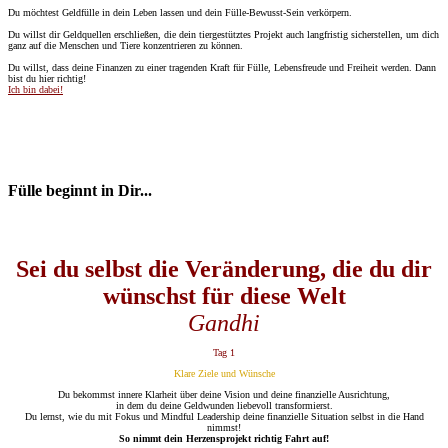
Du möchtest Geldfülle in dein Leben lassen und dein Fülle-Bewusst-Sein verkörpern.
Du willst dir Geldquellen erschließen, die dein tiergestütztes Projekt auch langfristig sicherstellen, um dich
ganz auf die Menschen und Tiere konzentrieren zu können.
Du willst, dass deine Finanzen zu einer tragenden Kraft für Fülle, Lebensfreude und Freiheit werden. Dann
bist du hier richtig!
Ich bin dabei!
Fülle beginnt in Dir...
Sei du selbst die Veränderung, die du dir
wünschst für diese Welt
Gandhi
Tag 1
Klare Ziele und Wünsche
Du bekommst innere Klarheit über deine Vision und deine finanzielle Ausrichtung,
in dem du deine Geldwunden liebevoll transformierst.
Du lernst, wie du mit Fokus und Mindful Leadership deine finanzielle Situation selbst in die Hand
nimmst!
So nimmt dein Herzensprojekt richtig Fahrt auf!