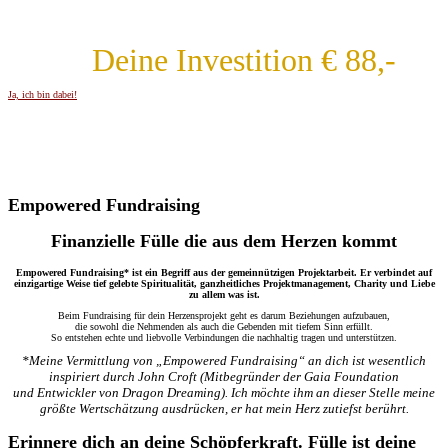
Deine Investition € 88,-
Ja, ich bin dabei!
Empowered Fundraising
Finanzielle Fülle die aus dem Herzen kommt
Empowered Fundraising* ist ein Begriff aus der gemeinnützigen Projektarbeit. Er verbindet auf
einzigartige Weise tief gelebte Spiritualität,
ganzheitliches Projektmanagement, Charity und Liebe
zu allem was ist.
Beim Fundraising für dein Herzensprojekt geht es darum Beziehungen aufzubauen,
die sowohl die Nehmenden als auch die Gebenden mit tiefem Sinn erfüllt.
So entstehen echte und liebvolle Verbindungen die nachhaltig tragen und unterstützen.
*Meine Vermittlung von „Empowered Fundraising“ an dich ist wesentlich
inspiriert durch John Croft (Mitbegründer der Gaia Foundation
und Entwickler von Dragon Dreaming). Ich möchte ihm an dieser Stelle meine
größte Wertschätzung ausdrücken, er hat mein Herz zutiefst
berührt.
Erinnere dich an deine Schöpferkraft. Fülle ist deine