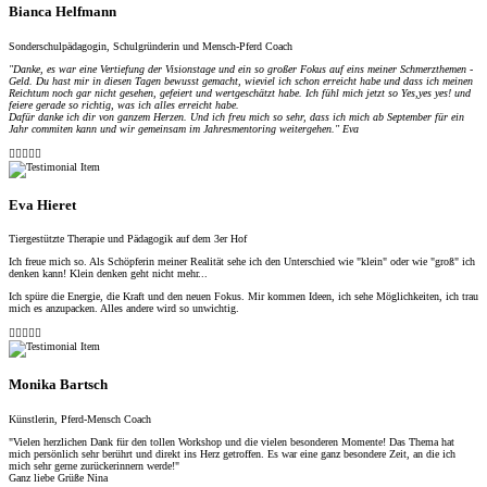
Bianca Helfmann
Sonderschulpädagogin, Schulgründerin und Mensch-Pferd Coach
"
Danke, es war eine Vertiefung der Visionstage und ein so großer Fokus auf eins meiner Schmerzthemen -
Geld. Du hast mir in diesen Tagen bewusst gemacht, wieviel ich schon erreicht habe und dass ich meinen
Reichtum noch gar nicht gesehen, gefeiert und wertgeschätzt habe. Ich fühl mich jetzt so Yes,yes yes! und
feiere gerade so richtig, was ich alles erreicht habe.
Dafür danke ich dir von ganzem Herzen. Und ich freu mich so sehr, dass ich mich ab September für ein
Jahr commiten kann und wir gemeinsam im Jahresmentoring weitergehen." Eva





Eva Hieret
Tiergestützte Therapie und Pädagogik auf dem 3er Hof
Ich freue mich so. Als Schöpferin meiner Realität sehe ich den Unterschied wie "klein" oder wie "groß" ich
denken kann! Klein denken geht nicht mehr...
Ich spüre die Energie, die Kraft und den neuen Fokus. Mir kommen Ideen, ich sehe Möglichkeiten, ich trau
mich es anzupacken. Alles andere wird so unwichtig.





Monika Bartsch
Künstlerin, Pferd-Mensch Coach
"Vielen herzlichen Dank für den tollen Workshop und die vielen besonderen Momente! Das Thema hat
mich persönlich sehr berührt und direkt ins Herz getroffen. Es war eine ganz besondere Zeit, an die ich
mich sehr gerne zurückerinnern werde!"
Ganz liebe Grüße Nina