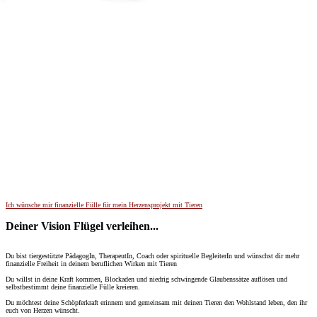
Ich wünsche mir finanzielle Fülle für mein Herzensprojekt mit Tieren
Deiner Vision Flügel verleihen...
Du bist tiergestützte PädagogIn, TherapeutIn, Coach oder spirituelle BegleiterIn und wünschst dir mehr
finanzielle Freiheit in deinem beruflichen Wirken mit Tieren
Du willst in deine Kraft kommen, Blockaden und niedrig schwingende Glaubenssätze auflösen und
selbstbestimmt deine finanzielle Fülle kreieren.
Du möchtest deine Schöpferkraft erinnern und gemeinsam mit deinen Tieren den Wohlstand leben, den ihr
euch von Herzen wünscht.