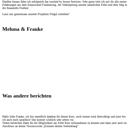
Darüber hinaus führe ich erfolgreich das touched by horses Institute. Sehr gerne teile ich mit dir alle meine
Erfahrungen aus dem Empowered Fundraising, der Verkörperung unserer natürlichen Fülle und dem Weg in
die finanzielle Freiheit.
Lasst uns gemeinsam unseren Projekten Flügel verleihen!
Meluna & Frauke
Was andere berichten
Hallo liebe Frauke, ich bin unendlich dankbar für diesen Kurs, noch immer total überwältigt und jetzt bin
ich auch noch sprachlos! Das kommt wirklich sehr selten vor.
Vielen herzlichen Dank für die Möglichkeit am Fülle Kurs teilzunehmen zu können und dann jetzt auch im
Anschluss an deiner Visionswoche „Erinnere deinen Seelenklang“