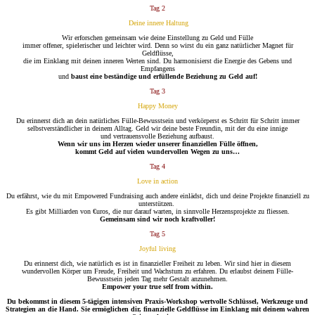
Tag 2
Deine innere Haltung
Wir erforschen gemeinsam wie deine Einstellung zu Geld und Fülle
immer offener, spielerischer und leichter wird. Denn so wirst du ein ganz natürlicher Magnet für
Geldflüsse,
die im Einklang mit deinen inneren Werten sind. Du harmonisierst die Energie des Gebens und
Empfangens
und
baust eine beständige und erfüllende Beziehung zu Geld auf!
Tag 3
Happy Money
Du erinnerst dich an dein natürliches Fülle-Bewusstsein und verkörperst es Schritt für Schritt immer
selbstverständlicher in deinem Alltag. Geld wir deine beste Freundin, mit der du eine innige
und vertrauensvolle Beziehung aufbaust.
Wenn wir uns im Herzen wieder unserer finanziellen Fülle öffnen,
kommt Geld auf vielen wundervollen Wegen zu uns…
Tag 4
Love in action
Du erfährst, wie du mit Empowered Fundraising auch andere einlädst, dich und deine Projekte finanziell zu
unterstützen.
Es gibt Milliarden von €uros, die nur darauf warten, in sinnvolle Herzensprojekte zu fliessen.
Gemeinsam sind wir noch kraftvoller!
Tag 5
Joyful living
Du erinnerst dich, wie natürlich es ist in finanzieller Freiheit zu leben. Wir sind hier in diesem
wundervollen Körper um Freude, Freiheit und Wachstum zu erfahren. Du erlaubst deinem Fülle-
Bewusstsein jeden Tag mehr Gestalt anzunehmen.
Empower your true self from within.
Du bekommst in diesem 5-tägigen intensiven Praxis-Workshop wertvolle Schlüssel, Werkzeuge und
Strategien an die Hand.
Sie ermöglichen dir, finanzielle Geldflüsse im Einklang mit deinem wahren