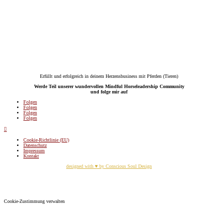
Erfüllt und erfolgreich in deinem Herzensbusiness mit Pferden (Tieren)
Werde Teil unserer wundervollen Mindful Horseleadership Community
und folge mir auf
Folgen
Folgen
Folgen
Folgen

Cookie-Richtlinie (EU)
Datenschutz
Impressum
Kontakt
designed with ♥ by Conscious Soul Design
Cookie-Zustimmung verwalten