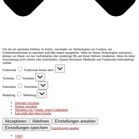
Um dir ein optimales Erlebnis zu bieten, verwenden wir Technologien wie Cookies, um
Geräteinformationen zu speichern und/oder darauf zuzugreifen. Wenn du diesen Technologien zustimmst,
können wir Daten wie das Surfverhalten oder eindeutige IDs auf dieser Website verarbeiten. Wenn du deine
Zustimmung nicht erteilst oder zurückziehst, können bestimmte Merkmale und Funktionen beeinträchtigt
werden.
Funktional
Funktional
Immer aktiv
Vorlieben
Vorlieben
Statistiken
Statistiken
Marketing
Marketing
Optionen verwalten
Dienste verwalten
Verwalten von {vendor_count}-Lieferanten
Lese mehr über diese Zwecke
Akzeptieren
Ablehnen
Einstellungen ansehen
Einstellungen speichern
Einstellungen ansehen
{title}