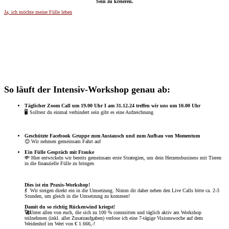
Sein zu kreieren.
Ja, ich möchte meine Fülle leben
So läuft der Intensiv-Workshop genau ab:
Täglicher Zoom Call um 19.00 Uhr I am 31.12.24 treffen wir uns um 10.00 Uhr
🖥️ Solltest du einmal verhindert sein gibt es eine Aufzeichnung
Geschützte Facebook Gruppe zum Austausch und zum Aufbau von Momentum
😊 Wir nehmen
gemeinsam Fahrt auf
Ein Fülle Gespräch mit Frauke
💸 Hier entwickeln wir bereits gemeinsam erste Strategien, um dein Herzensbusiness mit Tieren
in die finanzielle Fülle zu bringen
Dies ist ein Praxis-Workshop!
💃 Wir steigen direkt ein in die Umsetzung. Nimm dir daher neben den Live Calls bitte ca. 2-3
Stunden, um gleich in die Umsetzung zu kommen!
Damit du so richtig Rückenwind kriegst!
🚀U
nter allen von euch, die sich zu 100 % committen und täglich aktiv am Workshop
teilnehmen (inkl. aller Zusatzaufgaben) verlose ich eine 7-tägige Visionswoche auf dem
Weidenhof im Wert von € 1.666,-!