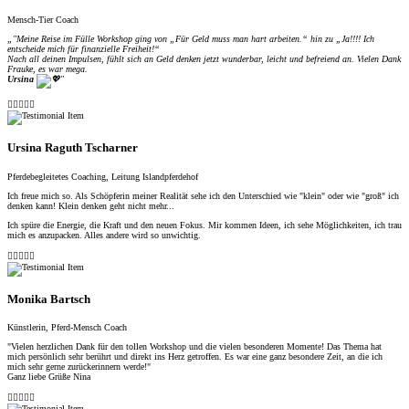
Mensch-Tier Coach
„
"Meine Reise im Fülle Workshop ging von „Für Geld muss man hart arbeiten.“ hin zu
„Ja!!!! Ich
entscheide mich für finanzielle Freiheit!“
Nach all deinen Impulsen, fühlt sich an Geld denken jetzt wunderbar, leicht und befreiend an.
Vielen Dank
Frauke, es war mega.
Ursina
"





Ursina Raguth Tscharner
Pferdebegleitetes Coaching, Leitung Islandpferdehof
Ich freue mich so. Als Schöpferin meiner Realität sehe ich den Unterschied wie "klein" oder wie "groß" ich
denken kann! Klein denken geht nicht mehr...
Ich spüre die Energie, die Kraft und den neuen Fokus. Mir kommen Ideen, ich sehe Möglichkeiten, ich trau
mich es anzupacken. Alles andere wird so unwichtig.





Monika Bartsch
Künstlerin, Pferd-Mensch Coach
"Vielen herzlichen Dank für den tollen Workshop und die vielen besonderen Momente! Das Thema hat
mich persönlich sehr berührt und direkt ins Herz getroffen. Es war eine ganz besondere Zeit, an die ich
mich sehr gerne zurückerinnern werde!"
Ganz liebe Grüße Nina




