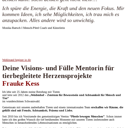
Ich spüre die Energie, die Kraft und den neuen Fokus. Mir
kommen Ideen, ich sehe Möglichkeiten, ich trau mich es
anzupacken. Alles andere wird so unwichtig.
Monika Bartsch I Mensch-Pferd Coach und Künstlerin
Wohlstand beginnt in dir
Deine Visions- und Fülle Mentorin für
tierbegleitete Herzensprojekte
Frauke Kess
Ich lebe seit 25 Jahren meine Berufung mit Tieren
und leite seit 2012 den
„Weidenhof – Zentrum für Bewusstsein und Achtsamkeit für Mensch und
Tier“
im wunderschönen Schwarzwald.
Gemeinsam mit unseren zauberhaften Tieren und einem internationalen Team
erschaffen wir Räume, die
gefüllt sind mit Freude, Achtsamkeit, Präsenz und Liebe
.
Seit 2010 bin ich Vorsitzende des gemeinnützigen Vereins
“Pferde bewegen Menschen”
. Schon immer
hatte ich den großen Wunsch die tief berührenden Momente mit unseren Tieren insbesondere auch
Menschen in herausfordernden Lebenssituationen zu ermöglichen.