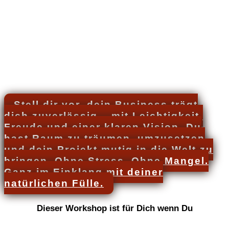
Stell dir vor, dein Business trägt
dich zuverlässig – mit Leichtigkeit,
Freude und einer klaren Vision. Du
hast Raum zu träumen, umzusetzen
und dein Projekt mutig in die Welt zu
bringen. Ohne Stress. Ohne Mangel.
Ganz im Einklang mit deiner
natürlichen Fülle.
Dieser Workshop ist für Dich wenn Du