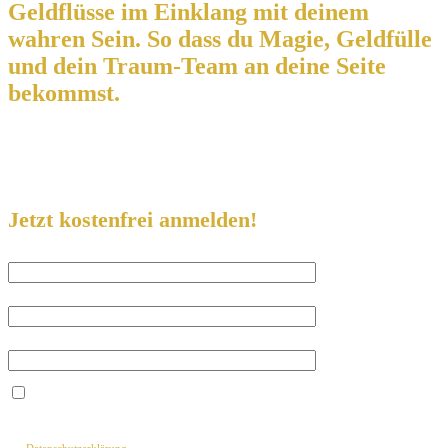
Geldflüsse im Einklang mit deinem
wahren Sein.
So dass
du Magie, Geldfülle
und dein
Traum-Team
an deine Seite
bekommst.
Täglich um 19.00 Uhr – live und kostenfrei
Jetzt kostenfrei anmelden!
Vorname
Nachname
Deine E-Mail-Adresse
Ich willige in den Empfang des Newsletters ein, den ich jederzeit wieder
abbestellen kann.
Mit der Eintragung für den Newsletter bestätige ich die Verarbeitung meiner Daten gemäß