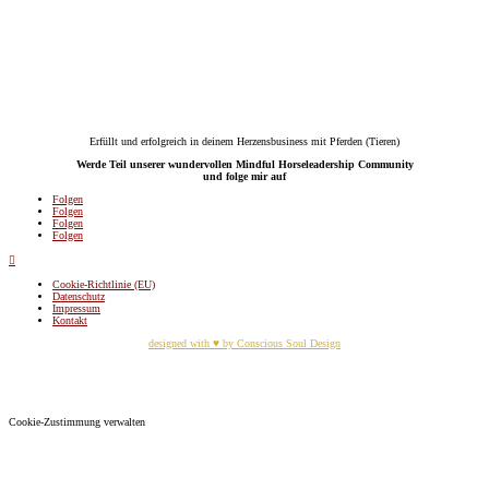
Erfüllt und erfolgreich in deinem Herzensbusiness mit Pferden (Tieren)
Werde Teil unserer wundervollen Mindful Horseleadership Community
und folge mir auf
Folgen
Folgen
Folgen
Folgen

Cookie-Richtlinie (EU)
Datenschutz
Impressum
Kontakt
designed with ♥ by Conscious Soul Design
Cookie-Zustimmung verwalten