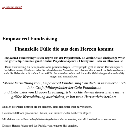
Ja, ich bin dabei!
Empowered Fundraising
Finanzielle Fülle die aus dem Herzen kommt
Empowered Fundraising* ist ein Begriff aus der Projektarbeit. Er verbindet auf einzigartige Weise
tief gelebte Spiritualität,
ganzheitliches Projektmanagement, Charity und Liebe zu allem was ist.
Beim Fundraising für dein privates oder gemeinnütziges Herzensprojekt geht es darum Beziehungen zu
Soul-Kundinnen, Förderern oder dir nahestehenden Menschen aufzubauen, die sowohl die Nehmenden als
auch die Gebenden mit tiefem Sinn erfüllt. So entstehen echte und liebvolle Verbindungen die nachhaltig
tragen und unterstützen.
*Meine Vermittlung von „Empowered Fundraising“ an dich ist inspiriert durch
John Croft (Mitbegründer der Gaia Foundation
und Entwickler von Dragon Dreaming). Ich möchte ihm an dieser Stelle meine
größte Wertschätzung ausdrücken, er hat mein Herz zutiefst
berührt.
Endlich die Preise nehmen die du brauchst, statt dich unter Wert zu verkaufen.
Das neue Stalldach professionell bauen, statt immer wieder Löcher zu stopfen.
Mit deinen wertvollen tierbegleiteten Angeboten sichtbar werden, statt dich weiterhin zu verstecken.
Deinem Herzen folgen und das Projekt vom eigenen Hof angehen.