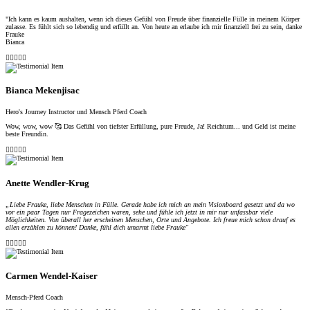
"Ich kann es kaum aushalten, wenn ich dieses Gefühl von Freude über finanzielle Fülle in meinem Körper
zulasse. Es fühlt sich so lebendig und erfüllt an. Von heute an erlaube ich mir finanziell frei zu sein, danke
Frauke
Bianca





Bianca Mekenjisac
Hero's Journey Instructor und Mensch Pferd Coach
Wow, wow, wow 🥰 Das Gefühl von tiefster Erfüllung, pure Freude, Ja! Reichtum... und Geld ist meine
beste Freundin.





Anette Wendler-Krug
„Liebe Frauke, liebe Menschen in Fülle. Gerade habe ich mich an mein Visionboard gesetzt und da wo
vor ein paar Tagen nur Fragezeichen waren, sehe und fühle ich jetzt in mir nur unfassbar viele
Möglichkeiten. Von überall her erscheinen Menschen, Orte und Angebote. Ich freue mich schon drauf es
allen erzählen zu können! Danke, fühl dich umarmt liebe Frauke"





Carmen Wendel-Kaiser
Mensch-Pferd Coach