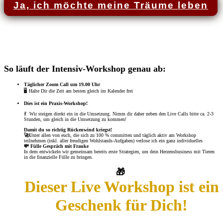
Ja, ich möchte meine Träume leben
So läuft der Intensiv-Workshop genau ab:
Täglicher Zoom Call um 19.00 Uhr
🖥️ Halte Dir die Zeit am besten gleich im Kalender frei
Dies ist ein Praxis-Workshop!
💃 Wir steigen direkt ein in die Umsetzung. Nimm dir daher neben den Live Calls bitte ca. 2-3
Stunden, um gleich in die Umsetzung zu kommen!
Damit du so richtig Rückenwind kriegst!
🚀U
nter allen von euch, die sich zu 100 % committen und täglich aktiv am Workshop
teilnehmen (inkl. aller freudigen Wohlstands-Aufgaben) verlose ich ein ganz individuelles
💸 Fülle Gespräch mit Frauke
In dem entwickeln wir gemeinsam bereits erste Strategien, um dein Herzensbusiness mit Tieren
in die finanzielle Fülle zu bringen.
🎁
Dieser Live Workshop ist ein
Geschenk für Dich!