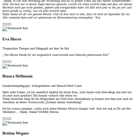
"
Danke, es war eine Vertiefung der Visionstage und ein so großer Fokus auf eins meiner Schmerzthemen -
Geld. Du hast mir in diesen Tagen bewusst gemacht, wieviel ich schon erreicht habe und dass ich meinen
Reichtum noch gar nicht gesehen, gefeiert und wertgeschätzt habe. Ich fühl mich jetzt so Yes,yes yes! und
feiere gerade so richtig, was ich alles erreicht habe.
Dafür danke ich dir von ganzem Herzen. Und ich freu mich so sehr, dass ich mich ab September für ein
Jahr commiten kann und wir gemeinsam im Jahresmentoring weitergehen." Eva





Eva Hieret
Tiergestützte Therapie und Pädagogik auf dem 3er Hof
„Von Herzen Danke für die unglaublich inspirierende und liebevolle gemeinsame Zeit!"





Bianca Helfmann
Sonderschulpädagogin, Schulgründerin und Mensch-Pferd Coach
Hallo liebe Frauke, ich bin unendlich dankbar für diesen Kurs, noch immer total überwältigt und jetzt bin
ich auch noch sprachlos! Das kommt wirklich sehr selten vor.
Vielen herzlichen Dank für die Möglichkeit am Fülle Kurs teilzunehmen zu können und dann jetzt auch im
Anschluss an deiner Visionswoche „Erinnere deinen Seelenklang“
Ich bin sooooo gespannt, wohin mich meine Herzens Mission bringen wird. Jetzt erst mal zu Dir auf den
Weidenhof.... Danke. Danke! DANKE Bettina





Bettina Wegner