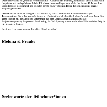
Daher entwickelte ich „Mindful Horseleadership – Ganzheitliche Führung, Achtsamkeit und Spiritualität in
der pferde- und tierbegeleiteten Arbeit. F
ür dieses Herzensanliegen habe ich in den letzten 10 Jahren über
Projektanträge, Fördermittel und Spenden bereits einen 7-stelligen Betrag für gemeinnützige soziale
Projekte gefundraist.
Darüber hinaus führe ich erfolgreich das touched by horses Institute mit inzwischen 6-stelligen
Jahresumsätzen. Doch das war nicht immer so. Gestartet bin ich ohne Geld, ohne Ort und ohne Team. Sehr
gerne teile ich mit dir alle meine Erfahrungen aus dem Dragon Dreaming (ganzheitliches
Projektmanagement), Empowered Fundraising, der Verkörperung unserer natürlichen Fülle und dem Weg in
die finanzielle Freiheit.
Lasst uns gemeinsam unseren Projekten Flügel verleihen!
Meluna & Frauke
Seelenworte der Teilnehmer*innen