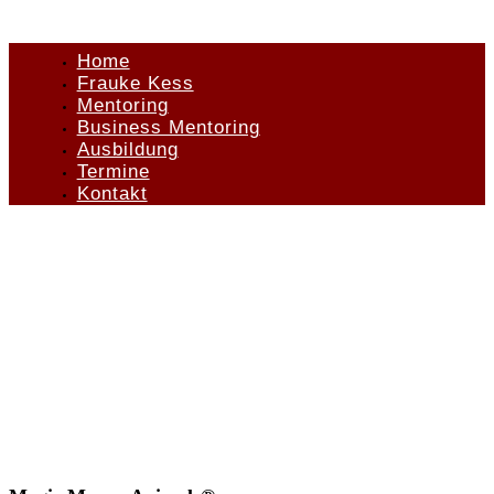
Home
Frauke Kess
Mentoring
Business Mentoring
Ausbildung
Termine
Kontakt
Intensiver 3-tägiger kostenfreier Praxis
Workshop
für Pädagog*innen, Therapeut*innen,
Coaches und spirituelle
Begleiter*innen die mit Tieren beruflich
wirken (wollen)