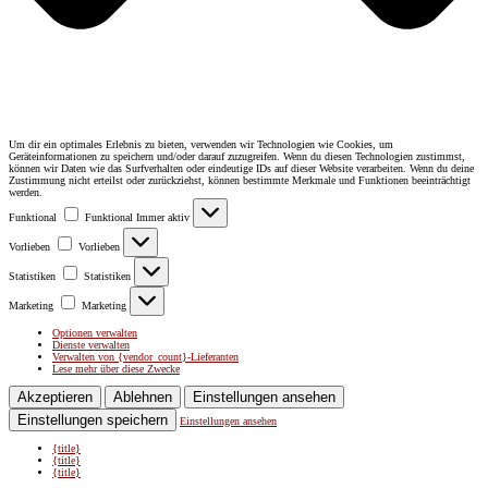
Um dir ein optimales Erlebnis zu bieten, verwenden wir Technologien wie Cookies, um
Geräteinformationen zu speichern und/oder darauf zuzugreifen. Wenn du diesen Technologien zustimmst,
können wir Daten wie das Surfverhalten oder eindeutige IDs auf dieser Website verarbeiten. Wenn du deine
Zustimmung nicht erteilst oder zurückziehst, können bestimmte Merkmale und Funktionen beeinträchtigt
werden.
Funktional
Funktional
Immer aktiv
Vorlieben
Vorlieben
Statistiken
Statistiken
Marketing
Marketing
Optionen verwalten
Dienste verwalten
Verwalten von {vendor_count}-Lieferanten
Lese mehr über diese Zwecke
Akzeptieren
Ablehnen
Einstellungen ansehen
Einstellungen speichern
Einstellungen ansehen
{title}
{title}
{title}