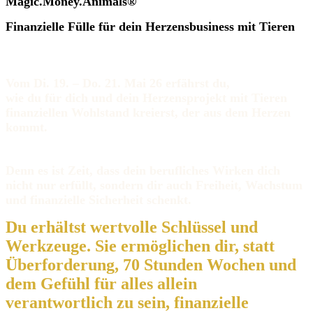
Magic.Money.Animals®
Finanzielle Fülle für dein Herzensbusiness mit Tieren
Vom Di. 19. – Do. 21. Mai 26 erfährst du,
wie du für dich und dein Herzensprojekt mit Tieren
finanziellen Wohlstand kreierst, der aus dem Herzen
kommt.
Denn es ist Zeit, dass dein berufliches Wirken dich
nicht nur erfüllt, sondern dir auch Freiheit, Wachstum
und finanzielle Sicherheit schenkt.
Du erhältst wertvolle Schlüssel und
Werkzeuge. Sie
ermöglichen dir, statt
Überforderung, 70 Stunden Wochen und
dem Gefühl für alles allein
verantwortlich zu sein, finanzielle