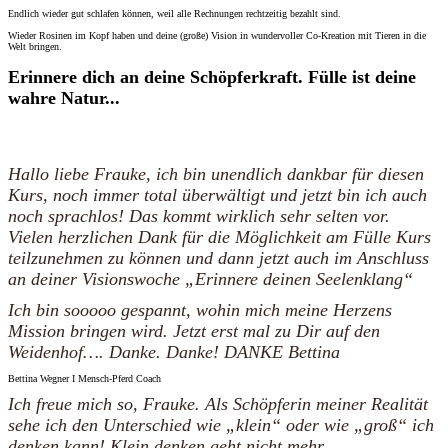
Endlich wieder gut schlafen können, weil alle Rechnungen rechtzeitig bezahlt sind.
Wieder Rosinen im Kopf haben und deine (große) Vision in wundervoller Co-Kreation mit Tieren in die
Welt bringen.
Erinnere dich an deine Schöpferkraft. Fülle ist deine
wahre Natur...
Hallo liebe Frauke, ich bin unendlich dankbar für diesen
Kurs, noch immer total überwältigt und jetzt bin ich auch
noch sprachlos! Das kommt wirklich sehr selten vor.
Vielen herzlichen Dank für die Möglichkeit am Fülle Kurs
teilzunehmen zu können und dann jetzt auch im Anschluss
an deiner Visionswoche „Erinnere deinen Seelenklang“
Ich bin sooooo gespannt, wohin mich meine Herzens
Mission bringen wird. Jetzt erst mal zu Dir auf den
Weidenhof…. Danke. Danke! DANKE Bettina
Bettina Wegner I Mensch-Pferd Coach
Ich freue mich so, Frauke. Als Schöpferin meiner Realität
sehe ich den Unterschied wie „klein“ oder wie „groß“ ich
denken kann! Klein denken geht nicht mehr…