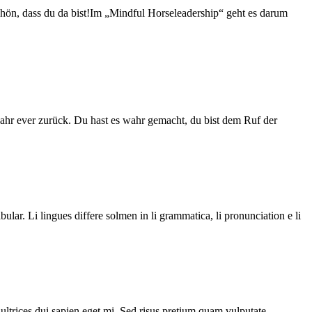
hön, dass du da bist!Im „Mindful Horseleadership“ geht es darum
Jahr ever zurück. Du hast es wahr gemacht, du bist dem Ruf der
ular. Li lingues differe solmen in li grammatica, li pronunciation e li
 ultrices dui sapien eget mi. Sed risus pretium quam vulputate