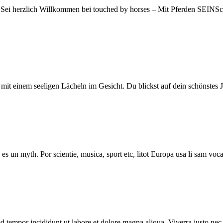
 Sei herzlich Willkommen bei touched by horses – Mit Pferden SEINSc
 mit einem seeligen Lächeln im Gesicht. Du blickst auf dein schönstes 
s un myth. Por scientie, musica, sport etc, litot Europa usa li sam vocab
d tempor incididunt ut labore et dolore magna aliqua. Viverra justo nec